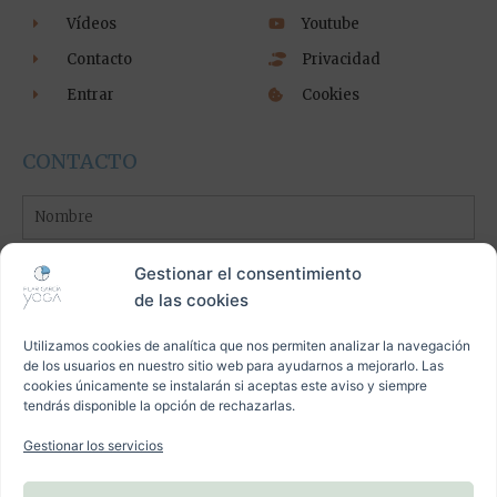
Vídeos
Youtube
Contacto
Privacidad
Entrar
Cookies
CONTACTO
Nombre
Apellidos
Gestionar el consentimiento
de las cookies
Email
Utilizamos cookies de analítica que nos permiten analizar la navegación
de los usuarios en nuestro sitio web para ayudarnos a mejorarlo. Las
cookies únicamente se instalarán si aceptas este aviso y siempre
Mensaje
tendrás disponible la opción de rechazarlas.
Gestionar los servicios
Aceptación
He leído y acepto la
política de privacidad
, la
política de
cookies
y el
aviso legal