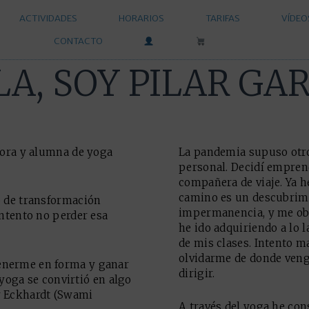
ACTIVIDADES
HORARIOS
TARIFAS
VÍDEO
CONTACTO
A, SOY PILAR GA
sora y alumna de yoga
La pandemia supuso otro
personal. Decidí empren
compañera de viaje. Ya h
camino es un descubrimi
o de transformación
impermanencia, y me ob
intento no perder esa
he ido adquiriendo a lo l
de mis clases. Intento m
olvidarme de donde veng
enerme en forma y ganar
dirigir.
 yoga se convirtió en algo
y Eckhardt (Swami
A través del yoga he con