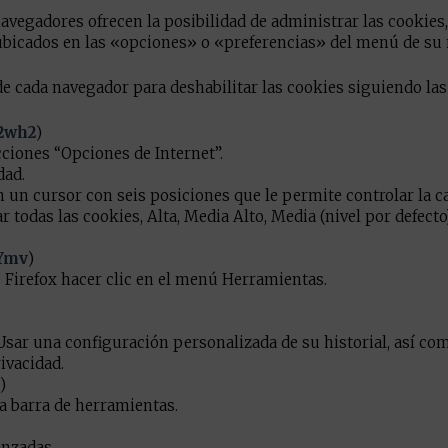
navegadores ofrecen la posibilidad de administrar las cookie
 ubicados en las «opciones» o «preferencias» del menú de su
de cada navegador para deshabilitar las cookies siguiendo las
U2wh2
)
ciones “Opciones de Internet”.
dad.
n un cursor con seis posiciones que le permite controlar la c
 todas las cookies, Alta, Media Alto, Media (nivel por defecto)
WYmv
)
e Firefox hacer clic en el menú Herramientas.
 Usar una configuración personalizada de su historial, así co
ivacidad.
)
la barra de herramientas.
anzadas.