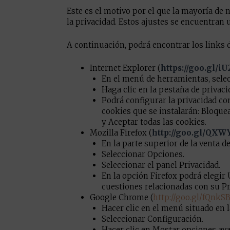
Este es el motivo por el que la mayoría de 
la privacidad. Estos ajustes se encuentran
A continuación, podrá encontrar los links 
Internet Explorer (
https://goo.gl/i
En el menú de herramientas, selec
Haga clic en la pestaña de privaci
Podrá configurar la privacidad co
cookies que se instalarán: Bloquear
y Aceptar todas las cookies.
Mozilla Firefox (
http://goo.gl/QX
En la parte superior de la venta d
Seleccionar Opciones.
Seleccionar el panel Privacidad.
En la opción Firefox podrá elegir
cuestiones relacionadas con su Pr
Google Chrome (
http://goo.gl/fQnkSB
Hacer clic en el menú situado en 
Seleccionar Configuración.
Hacer clic en Mostar opciones av