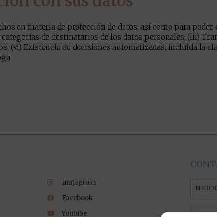
ción con sus datos
chos en materia de protección de datos, así como para poder c
o categorías de destinatarios de los datos personales; (iii) Tra
s; (vi) Existencia de decisiones automatizadas, incluida la el
oga.
CONT
Instagram
Nombr
Facebook
Email
Youtube