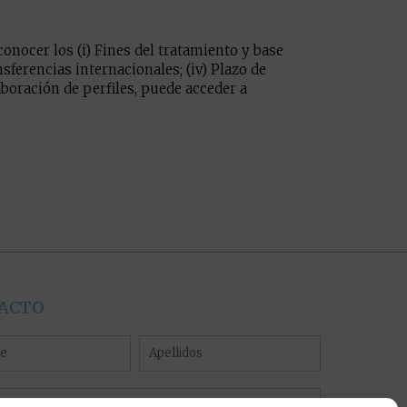
onocer los (i) Fines del tratamiento y base
nsferencias internacionales; (iv) Plazo de
aboración de perfiles, puede acceder a
ACTO
e
Apellidos