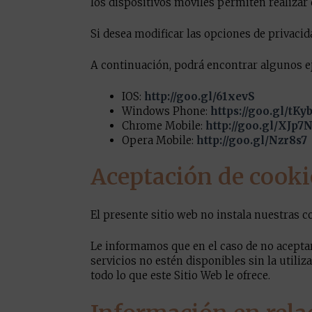
los dispositivos móviles permiten realizar 
Si desea modificar las opciones de privacid
A continuación, podrá encontrar algunos ej
IOS:
http://goo.gl/61xevS
Windows Phone:
https://goo.gl/tKy
Chrome Mobile:
http://goo.gl/XJp7
Opera Mobile:
http://goo.gl/Nzr8s7
Aceptación de cooki
El presente sitio web no instala nuestras c
Le informamos que en el caso de no aceptar 
servicios no estén disponibles sin la util
todo lo que este Sitio Web le ofrece.