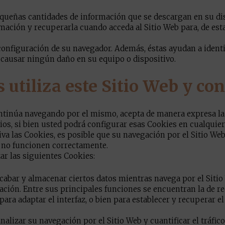
queñas cantidades de información que se descargan en su dis
mación y recuperarla cuando acceda al Sitio Web para, de est
configuración de su navegador. Además, éstas ayudan a identif
n causar ningún daño en su equipo o dispositivo.
 utiliza este Sitio Web y con
ontinúa navegando por el mismo, acepta de manera expresa la 
cios, si bien usted podrá configurar esas Cookies en cualqui
iva las Cookies, es posible que su navegación por el Sitio We
e no funcionen correctamente.
zar las siguientes Cookies:
recabar y almacenar ciertos datos mientras navega por el Siti
ación. Entre sus principales funciones se encuentran la de re
ara adaptar el interfaz, o bien para establecer y recuperar el
analizar su navegación por el Sitio Web y cuantificar el tráfi